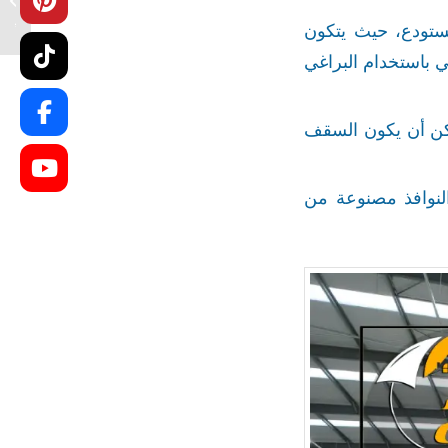
الخيزرا
مستودع، حيث يتكون
 باستخدام البراغي
مكن أن يكون السقف
والنوافذ مصنوعة من