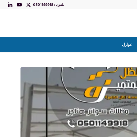
تلفون : 0501149918
عوازل