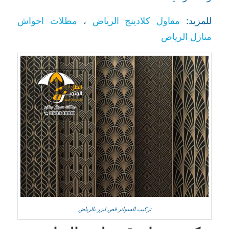
للمزيد:
مقاول كلادينج الرياض
،
مظلات احواش
منازل الرياض
تركيب السواتر قص ليزر بالرياض