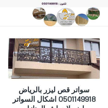
تلفون : 0501149918
يقول
يقول
سواتر قص ليزر بالرياض
0501149918 اشكال السواتر